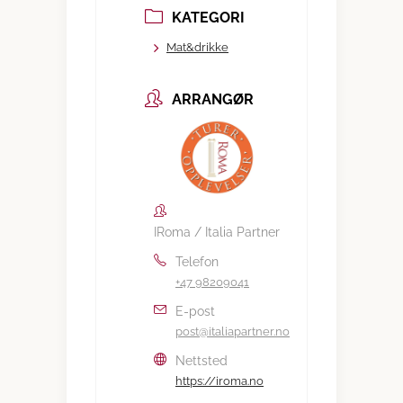
KATEGORI
Mat&drikke
ARRANGØR
IRoma / Italia Partner
Telefon
+47 98209041
E-post
post@italiapartner.no
Nettsted
https://iroma.no