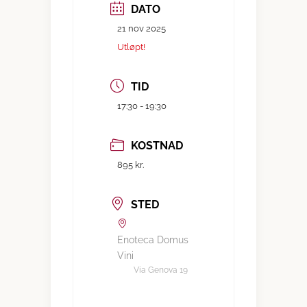
DATO
21 nov 2025
Utløpt!
TID
17:30 - 19:30
KOSTNAD
895 kr.
STED
Enoteca Domus
Vini
Via Genova 19