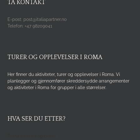
TA KONTAKT
E-post: post@italiapartner.no
Telefon: +47 98209041
TURER OG OPPLEVELSER I ROMA
Her finner du aktiviteter, turer og opplevelser i Roma. Vi
planlegger og gjennomfører skreddersydde arrangementer
og aktiviteter i Roma for grupper i alle størrelser.
HVA SER DU ETTER?
Roma med bil og guide