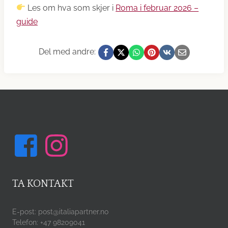
Les om hva som skjer i
Roma i februar 2026 –
guide
Del med andre:
TA KONTAKT
E-post: post@italiapartner.no
Telefon: +47 98209041