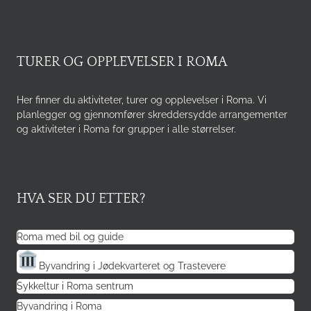
TURER OG OPPLEVELSER I ROMA
Her finner du aktiviteter, turer og opplevelser i Roma. Vi
planlegger og gjennomfører skreddersydde arrangementer
og aktiviteter i Roma for grupper i alle størrelser.
HVA SER DU ETTER?
Roma med bil og guide
Byvandring i Jødekvarteret og Trastevere
Sykkeltur i Roma sentrum
Byvandring i Roma