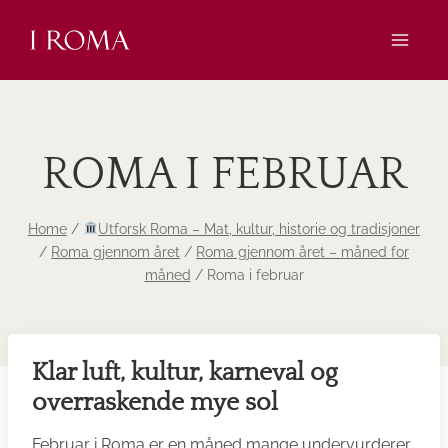
Skip
to
content
ROMA I FEBRUAR
Home
/
Utforsk Roma – Mat, kultur, historie og tradisjoner
/
Roma gjennom året
/
Roma gjennom året – måned for
måned
/
Roma i februar
Klar luft, kultur, karneval og
overraskende mye sol
Februar i Roma er en måned mange undervurderer.