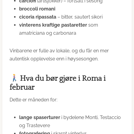
carciofi
(artisjokker) – fortsatt i sesong
broccoli romani
cicoria ripassata
– bitter, sautert sikori
vinterens kraftige pastaretter
som
amatriciana og carbonara
Vinbarene er fulle av lokale, og du får en mer
autentisk opplevelse enn i høysesongen.
Hva du bør gjøre i Roma i
februar
Dette er måneden for:
lange spaserturer
i bydelene Monti, Testaccio
og Trastevere
fotografering
i skarpt vinterlys