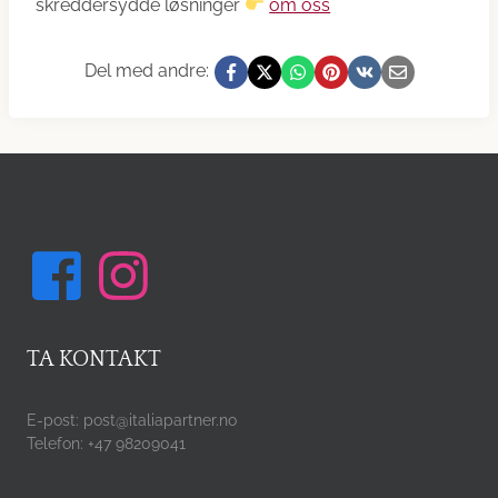
skreddersydde løsninger
om oss
Del med andre:
TA KONTAKT
E-post: post@italiapartner.no
Telefon: +47 98209041