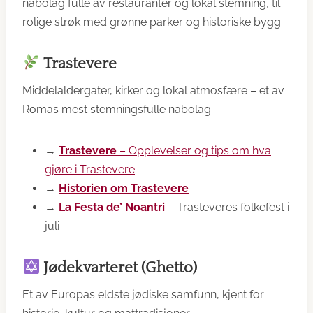
nabolag fulle av restauranter og lokal stemning, til
rolige strøk med grønne parker og historiske bygg.
Trastevere
Middelaldergater, kirker og lokal atmosfære – et av
Romas mest stemningsfulle nabolag.
→
Trastevere
– Opplevelser og tips om hva
gjøre i Trastevere
→
Historien om Trastevere
→
La Festa de’ Noantri
– Trasteveres folkefest i
juli
Jødekvarteret (Ghetto)
Et av Europas eldste jødiske samfunn, kjent for