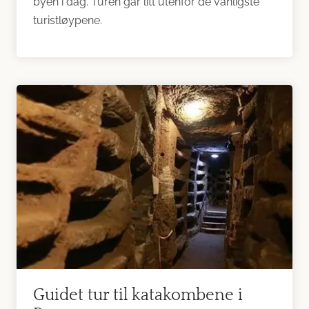
byen i dag. Turen går litt utenfor de vanligste
turistløypene.
Guidet tur til katakombene i