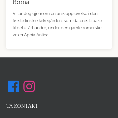
Roma
Vi tar deg gjennom en unik opplevelse i den
første kristne kirkegården, som dateres tilbake
til det 2. århundre, under den gamle romerske
veien Appia Antica.
TA KONTAKT