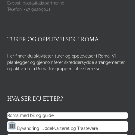
E-post: post@italiapartner.no
Telefon: +47 98209041
TURER OG OPPLEVELSER I ROMA
Her finner du aktiviteter, turer og opplevelser i Roma. Vi
planlegger og gjennomfører skreddersydde arrangementer
og aktiviteter i Roma for grupper i alle størrelser.
HVA SER DU ETTER?
Roma med bil og guide
Byvandring i Jødekvarteret og Trastevere