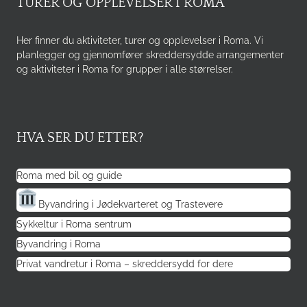
TURER OG OPPLEVELSER I ROMA
Her finner du aktiviteter, turer og opplevelser i Roma. Vi
planlegger og gjennomfører skreddersydde arrangementer
og aktiviteter i Roma for grupper i alle størrelser.
HVA SER DU ETTER?
Roma med bil og guide
Byvandring i Jødekvarteret og Trastevere
Sykkeltur i Roma sentrum
Byvandring i Roma
Privat vandretur i Roma – skreddersydd for dere