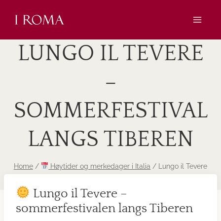
Skip
to
content
LUNGO IL TEVERE
–
SOMMERFESTIVAL
LANGS TIBEREN
Home
/
Høytider og merkedager i Italia
/
Lungo il Tevere
– sommerfestival langs Tiberen
Lungo il Tevere –
sommerfestivalen langs Tiberen