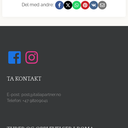
Del med andre:
TA KONTAKT
E-post: post@italiapartner.no
Telefon: +47 98209041