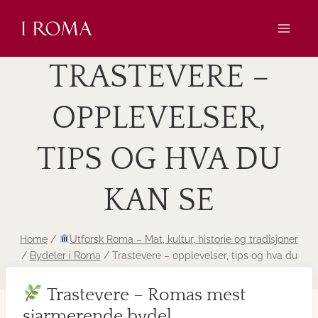
Skip
to
content
TRASTEVERE –
OPPLEVELSER,
TIPS OG HVA DU
KAN SE
Home
/
Utforsk Roma – Mat, kultur, historie og tradisjoner
/
Bydeler i Roma
/
Trastevere – opplevelser, tips og hva du
kan se
Trastevere – Romas mest
sjarmerende bydel