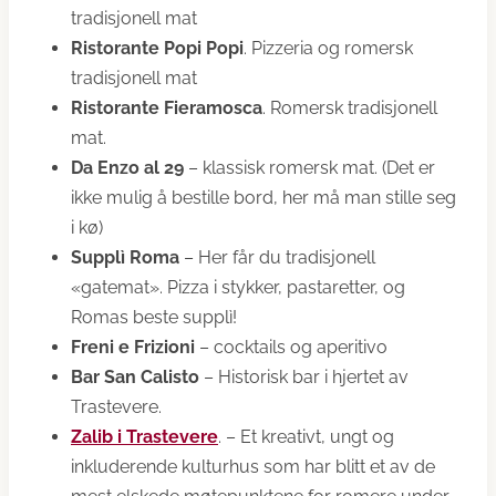
tradisjonell mat
Ristorante Popi Popi
. Pizzeria og romersk
tradisjonell mat
Ristorante Fieramosca
. Romersk tradisjonell
mat.
Da Enzo al 29
– klassisk romersk mat. (Det er
ikke mulig å bestille bord, her må man stille seg
i kø)
Supplì Roma
– Her får du tradisjonell
«gatemat». Pizza i stykker, pastaretter, og
Romas beste supplì!
Freni e Frizioni
– cocktails og aperitivo
Bar San Calisto
– Historisk bar i hjertet av
Trastevere.
Zalib i Trastevere
. – Et kreativt, ungt og
inkluderende kulturhus som har blitt et av de