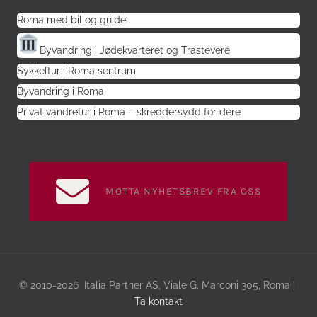
Roma med bil og guide
Byvandring i Jødekvarteret og Trastevere
Sykkeltur i Roma sentrum
Byvandring i Roma
Privat vandretur i Roma – skreddersydd for dere
MOTTA NYHETSBREV FRA OSS
© 2010-2026 Italia Partner AS, Viale G. Marconi 305, Roma |
Ta kontakt