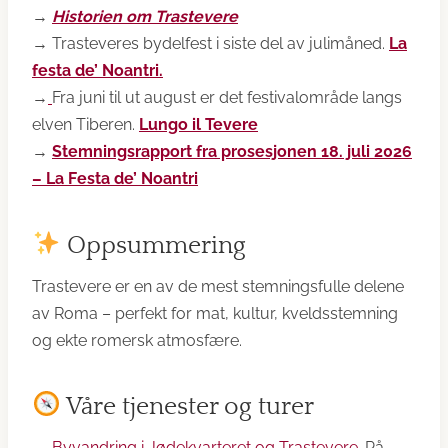
→
Historien om Trastevere
→ Trasteveres bydelfest i siste del av julimåned.
La
festa de’ Noantri.
→
Fra juni til ut august er det festivalområde langs
elven Tiberen.
Lungo il Tevere
→
Stemningsrapport fra prosesjonen 18. juli 2026
– La Festa de’ Noantri
Oppsummering
Trastevere er en av de mest stemningsfulle delene
av Roma – perfekt for mat, kultur, kveldsstemning
og ekte romersk atmosfære.
Våre tjenester og turer
→
Byvandring i Jødekvarteret og Trastevere
. På