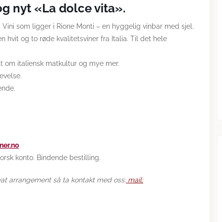
og nyt «La dolce vita».
 Vini som ligger i Rione Monti – en hyggelig vinbar med sjel.
 hvit og to røde kvalitetsviner fra Italia. Til det hele
litt om italiensk matkultur og mye mer.
evelse.
ende.
ner.no
norsk konto. Bindende bestilling.
vat arrangement så ta kontakt med oss:
mail: