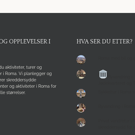
OG OPPLEVELSER I
HVA SER DU ETTER?
Roma med bil og 
du aktiviteter, turer og
r i Roma. Vi planlegger og
Byvandring i
rer skreddersydde
Jødekvarteret og 
ter og aktiviteter i Roma for
Sykkeltur i Roma 
lle størrelser.
Byvandring i Rom
Privat vandretur i
skreddersydd for 