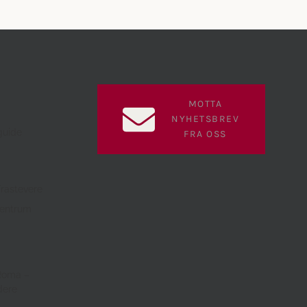
MOTTA
NYHETSBREV
guide
FRA OSS
Trastevere
sentrum
a
 Roma –
dere