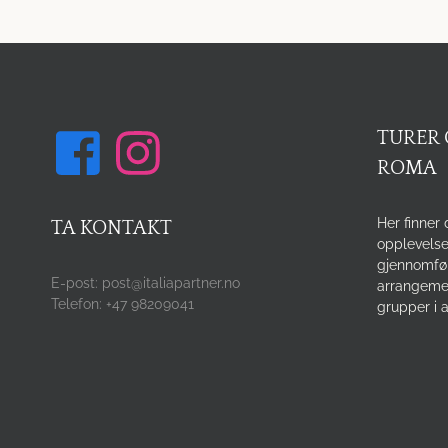
TURER 
ROMA
Her finner 
TA KONTAKT
opplevelse
gjennomfø
E-post: post@italiapartner.no
arrangemen
Telefon: +47 98209041
grupper i a