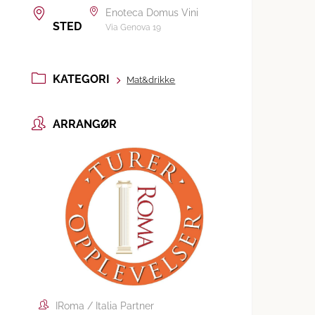
Enoteca Domus Vini
STED
Via Genova 19
KATEGORI
Mat&drikke
ARRANGØR
IRoma / Italia Partner