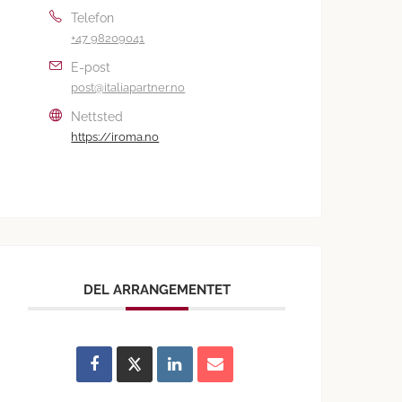
Telefon
+47 98209041
E-post
post@italiapartner.no
Nettsted
https://iroma.no
DEL ARRANGEMENTET