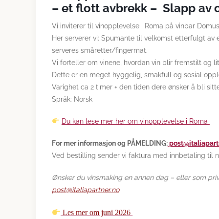
– et flott avbrekk – Slapp av 
Vi inviterer til vinopplevelse i Roma på vinbar Domus
Her serverer vi: Spumante til velkomst etterfulgt av en
serveres småretter/fingermat.
Vi forteller om vinene, hvordan vin blir fremstilt og 
Dette er en meget hyggelig, smakfull og sosial oppl
Varighet ca 2 timer + den tiden dere ønsker å bli sitt
Språk: Norsk
Du kan lese mer her om vinopplevelse i Roma
For mer informasjon og PÅMELDING:
post@italiapart
Ved bestilling sender vi faktura med innbetaling til 
Ønsker du vinsmaking en annen dag – eller som pri
post@italiapartner.no
Les mer om juni 2026