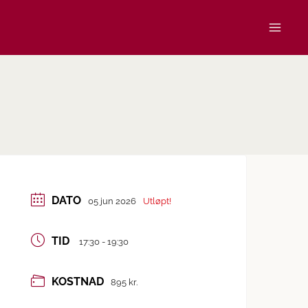
DATO
05 jun 2026
Utløpt!
TID
17:30 - 19:30
KOSTNAD
895 kr.