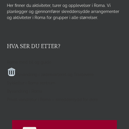
Her finner du aktiviteter, turer og opplevelser i Roma. Vi
planlegger og gjennomfører skreddersydde arrangementer
og aktiviteter i Roma for grupper i alle størrelser.
HVA SER DU ETTER?
Roma med bil og guide
Byvandring i Jødekvarteret og Trastevere
Sykkeltur i Roma sentrum
Byvandring i Roma
Privat vandretur i Roma – skreddersydd for dere