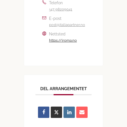
Telefon
+47 98209041
E-post
post@italiapartner.no
Nettsted
https://iroma.no
DEL ARRANGEMENTET