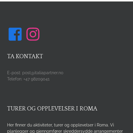
TA KONTAKT
E-post: post@italiapartner.no
Telefon: +47 98209041
TURER OG OPPLEVELSER I ROMA
Her finner du aktiviteter, turer og opplevelser i Roma. Vi
planlegger og gjennomfører skreddersydde arrangementer