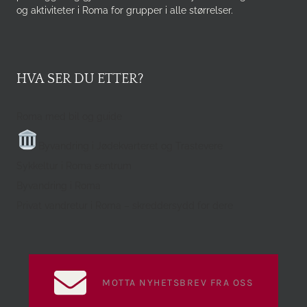
og aktiviteter i Roma for grupper i alle størrelser.
HVA SER DU ETTER?
Roma med bil og guide
Byvandring i Jødekvarteret og Trastevere
Sykkeltur i Roma sentrum
Byvandring i Roma
Privat vandretur i Roma – skreddersydd for dere
MOTTA NYHETSBREV FRA OSS