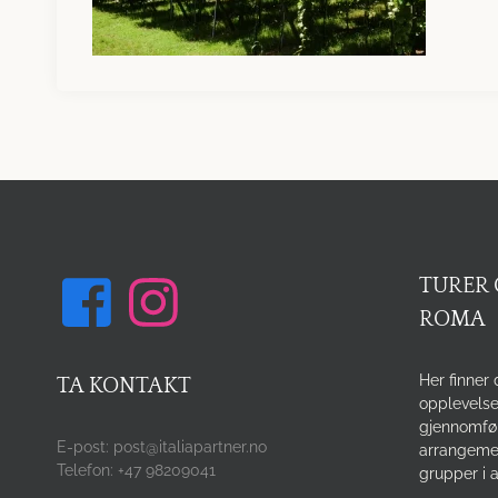
TURER 
ROMA
Her finner 
TA KONTAKT
opplevelse
gjennomfø
E-post: post@italiapartner.no
arrangemen
Telefon: +47 98209041
grupper i a