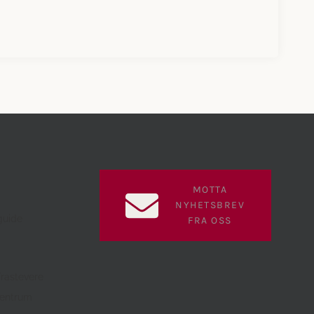
MOTTA
NYHETSBREV
guide
FRA OSS
Trastevere
sentrum