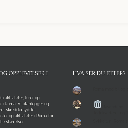
OG OPPLEVELSER I
HVA SER DU ETTER?
Roma med bil og 
du aktiviteter, turer og
r i Roma. Vi planlegger og
Byvandring i
rer skreddersydde
Jødekvarteret og 
ter og aktiviteter i Roma for
Sykkeltur i Roma 
lle størrelser.