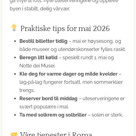
gå mye til fots, nyte uteserveringene og oppleve
byen i stabilt, deilig vårvær.
Praktiske tips for mai 2026
Bestill billetter tidlig
– mai er høysesong, og
både museer og utendørskonserter fylles raskt.
Beregn litt køtid
– spesielt rundt 1. mai og
Notte dei Musei.
Kle deg for varme dager og milde kvelder
–
lag‑på‑lag fungerer fortsatt, men sommerklær
trengs.
Reserver bord til middag
– uteserveringene er
svært populære i mai.
Ta med solkrem og solbriller
– solen er sterk,
Våre tjenester i Roma