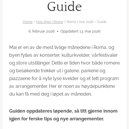
Guide
Home
/
Hva skjer i Roma
/
Roma i mai 2026 – Guide
6. februar 2026
Oppdatert
13. mai 2026
Mai er en av de mest livlige månedene i Roma, og
byen fylles av konserter, kulturkvelder, vårfestivaler
og store utstillinger. Dette er tiden hvor både romere
og besøkende trekker ut i gatene, parkene og
piazzaene for å nyte lyse kvelder og et tett program
av arrangementer. Her er noen av høydepunktene
du kan få med deg i løpet av måneden.
Guiden oppdateres løpende, så titt gjerne innom
igjen for ferske tips og nye arrangementer.