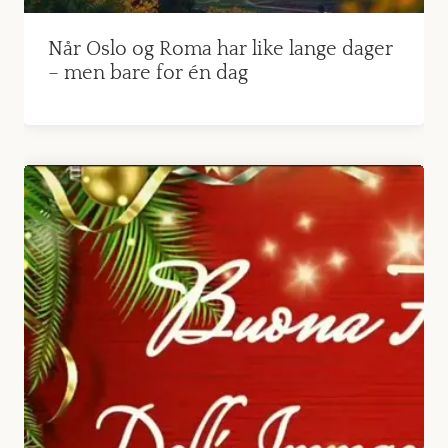
Når Oslo og Roma har like lange dager
– men bare for én dag