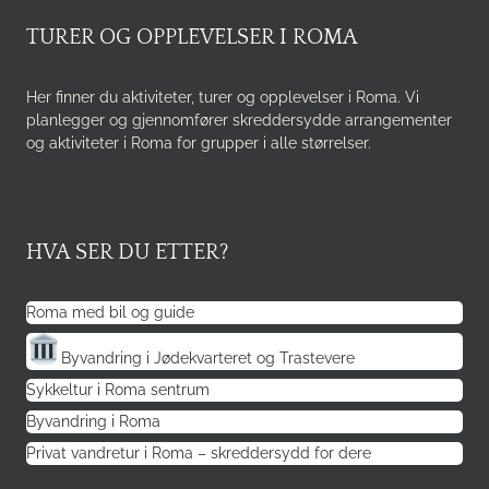
TURER OG OPPLEVELSER I ROMA
Her finner du aktiviteter, turer og opplevelser i Roma. Vi
planlegger og gjennomfører skreddersydde arrangementer
og aktiviteter i Roma for grupper i alle størrelser.
HVA SER DU ETTER?
Roma med bil og guide
Byvandring i Jødekvarteret og Trastevere
Sykkeltur i Roma sentrum
Byvandring i Roma
Privat vandretur i Roma – skreddersydd for dere