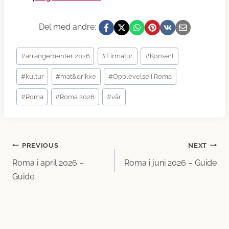
Del med andre:
Post
#
arrangementer 2026
#
Firmatur
#
Konsert
Tags:
#
kultur
#
mat&drikke
#
Opplevelse i Roma
#
Roma
#
Roma 2026
#
vår
Innleggsnavigasjon
PREVIOUS
NEXT
Roma i april 2026 –
Roma i juni 2026 – Guide
Guide