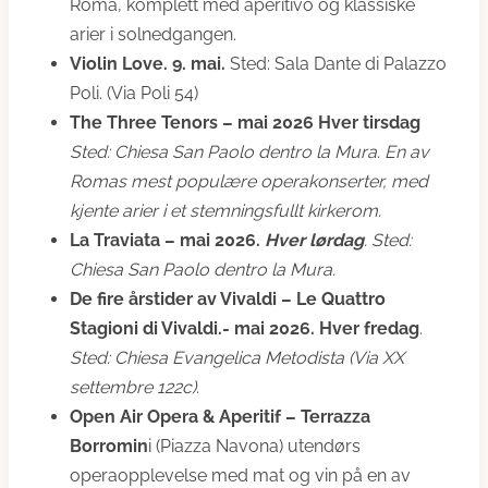
Roma, komplett med aperitivo og klassiske
arier i solnedgangen.
Violin Love. 9. mai.
Sted: Sala Dante di Palazzo
Poli. (Via Poli 54)
The Three Tenors – mai 2026 Hver tirsdag
Sted: Chiesa San Paolo dentro la Mura.
En av
Romas mest populære operakonserter, med
kjente arier i et stemningsfullt kirkerom.
La Traviata – mai 2026.
Hver lørdag
. Sted:
Chiesa San Paolo dentro la Mura.
De fire årstider av Vivaldi – Le Quattro
Stagioni di Vivaldi.- mai 2026. Hver fredag
.
Sted: Chiesa Evangelica Metodista (Via XX
settembre 122c)
.
Open Air Opera & Aperitif – Terrazza
Borromin
i (Piazza Navona) utendørs
operaopplevelse med mat og vin på en av