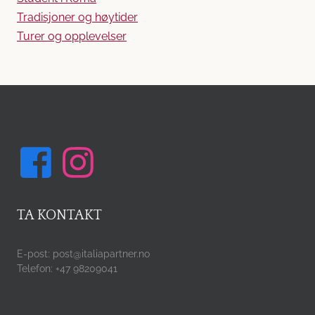
Tradisjoner og høytider
Turer og opplevelser
TA KONTAKT
E-post: post@italiapartner.no
Telefon: +47 98209041