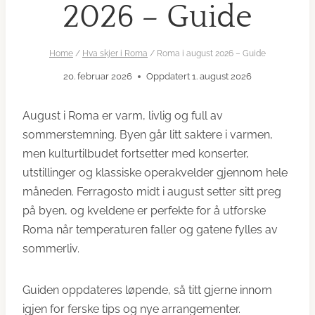
2026 – Guide
Home
/
Hva skjer i Roma
/
Roma i august 2026 – Guide
20. februar 2026
Oppdatert
1. august 2026
August i Roma er varm, livlig og full av
sommerstemning. Byen går litt saktere i varmen,
men kulturtilbudet fortsetter med konserter,
utstillinger og klassiske operakvelder gjennom hele
måneden. Ferragosto midt i august setter sitt preg
på byen, og kveldene er perfekte for å utforske
Roma når temperaturen faller og gatene fylles av
sommerliv.
Guiden oppdateres løpende, så titt gjerne innom
igjen for ferske tips og nye arrangementer.