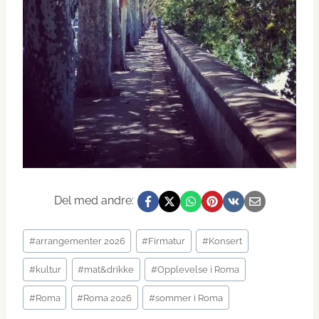
Del med andre:
Post
#
arrangementer 2026
#
Firmatur
#
Konsert
Tags:
#
kultur
#
mat&drikke
#
Opplevelse i Roma
#
Roma
#
Roma 2026
#
sommer i Roma