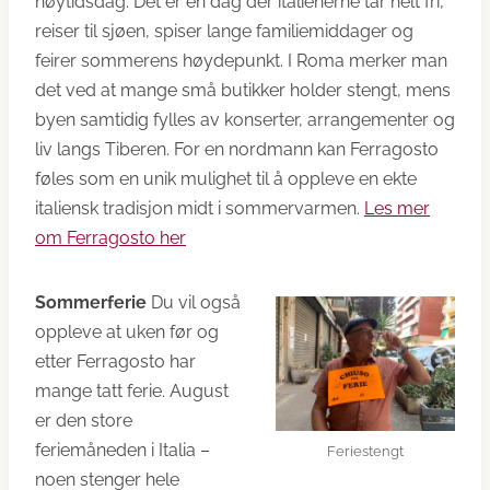
høytidsdag. Det er en dag der italienerne tar helt fri,
reiser til sjøen, spiser lange familiemiddager og
feirer sommerens høydepunkt. I Roma merker man
det ved at mange små butikker holder stengt, mens
byen samtidig fylles av konserter, arrangementer og
liv langs Tiberen. For en nordmann kan Ferragosto
føles som en unik mulighet til å oppleve en ekte
italiensk tradisjon midt i sommervarmen.
Les mer
om Ferragosto her
Sommerferie
Du vil også
oppleve at uken før og
etter Ferragosto har
mange tatt ferie. August
er den store
feriemåneden i Italia –
Feriestengt
noen stenger hele