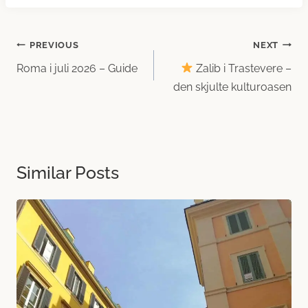
Innleggsnavigasjon
PREVIOUS
NEXT
Roma i juli 2026 – Guide
Zalib i Trastevere –
den skjulte kultur­oasen
Similar Posts