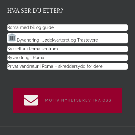
HVA SER DU ETTER?
Roma med bil og guide
Byvandring i Jødekvarteret og Trastevere
Sykkeltur i Roma sentrum
Byvandring i Roma
Privat vandretur i Roma – skreddersydd for dere
MOTTA NYHETSBREV FRA OSS