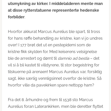
utsmykning av kirker. I middelalderen mente man
at disse rytterstatuene representerte hedenske
forbilder
.
Hvorfor akkurat Marcus Aurelius ble spart, til tross
for hans røffe behandling av kristne, kan vi jo undres
over! I 177 brøt det ut en pestepidemi som de
kristne fikk skylden for. Med keiserens velsignelse
ble de arrestert og dømt til
damnio ad bestia
– det
vil si å bli kastet til villdyrene, til stor begeistring for
tilskuerne på arenaen! Marcus Aurelius var, forsiktig
sagt, ikke særlig vennligsinnet overfor de kristne. Så
hvorfor ville da pavekirken spare nettopp ham?
Fra det 8. århundre og frem til 1538 sto Marcus
Aurelius foran Laterankirken, men ble deretter flyttet