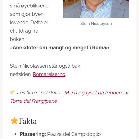
små øyeblikkene
som gjør byen
levende. Dette er
Stein Nicolaysen
et utdrag fra
boken
«
Anekdoter om mangt og meget i Roma»
.
Stein Nicolaysen står også bak
nettsiden:
Romareiser.no
Les flere anekdoter :
Maria og lyset på toppen av
Torre dei Frangipane
Fakta
Plassering:
Piazza del Campidoglio