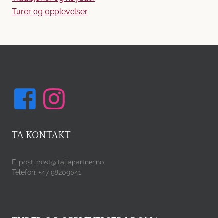
Turer og opplevelser
TA KONTAKT
E-post: post@italiapartner.no
Telefon: +47 98209041