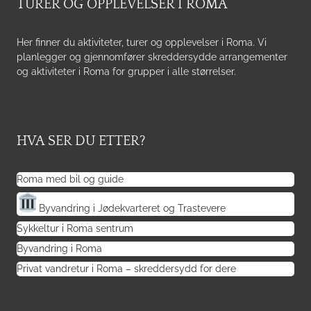
TURER OG OPPLEVELSER I ROMA
Her finner du aktiviteter, turer og opplevelser i Roma. Vi
planlegger og gjennomfører skreddersydde arrangementer
og aktiviteter i Roma for grupper i alle størrelser.
HVA SER DU ETTER?
Roma med bil og guide
Byvandring i Jødekvarteret og Trastevere
Sykkeltur i Roma sentrum
Byvandring i Roma
Privat vandretur i Roma – skreddersydd for dere