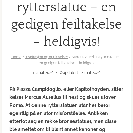
rytterstatue – en
gedigen feiltakelse
– heldigvis!
Home
/
Inspirasjon og opplevelser
/
Marcus Aurelius rytterstatue –
en gedigen feiltakelse – heldigvis!
11. mai 2026
Oppdatert
12. mai 2026
På Piazza Campidoglio, eller Kapitolhøyden, sitter
keiser Marcus Aurelius til hest og skuer utover
Roma. At denne rytterstatuen står her beror
egentlig på en stor misforståelse. Antikken
etterlot seg en rekke bronsestatuer, men disse
ble smeltet om til blant annet kanoner og