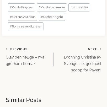
Post
#
Kapitolhøyden
#
Kapitolmuseene
#
Konstantin
Tags:
#
Marcus Aurelius
#
Michelangelo
#
Roma severdigheter
Innleggsnavigasjon
PREVIOUS
NEXT
Olav den hellige – hva
Dronning Christina av
gjør han i Roma?
Sverige – et gedigent
scoop for Paven!
Similar Posts