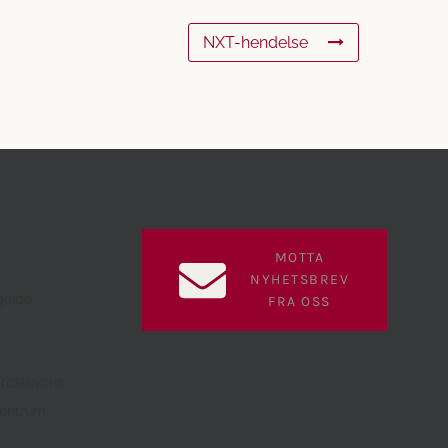
NXT-hendelse
MOTTA
NYHETSBREV
guide
FRA OSS
Trastevere
sentrum