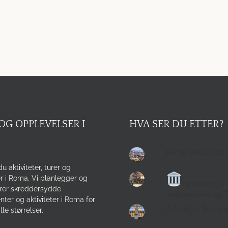
OG OPPLEVELSER I
HVA SER DU ETTER?
Roma med bil og 
du aktiviteter, turer og
r i Roma. Vi planlegger og
Byvandring i
rer skreddersydde
Jødekvarteret og 
ter og aktiviteter i Roma for
Sykkeltur i Roma 
lle størrelser.