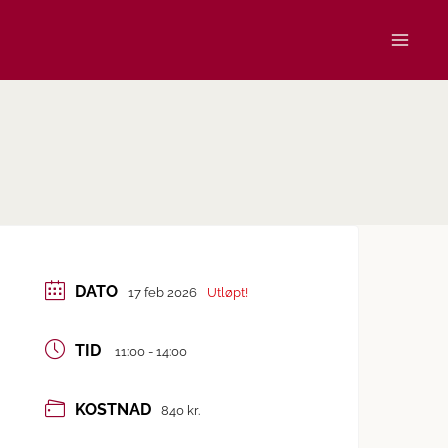
DATO
17 feb 2026
Utløpt!
TID
11:00 - 14:00
KOSTNAD
840 kr.