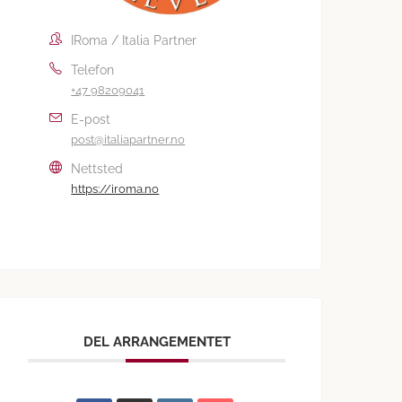
IRoma / Italia Partner
Telefon
+47 98209041
E-post
post@italiapartner.no
Nettsted
https://iroma.no
DEL ARRANGEMENTET