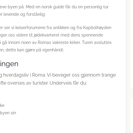
ve byen på. Med en norsk guide får du en personlig tur
r levende og forståelig.
er ser vi keiserforumene fra antikken og fra Kapitolhøyden
er oss videre til jødekvarteret med dens spennende
l vi gå innom noen av Romas vakreste kirker. Turen avsluttes
nn, dette kan gjøre på egenhånd).
ringen
 og hverdagsliv i Roma. Vi beveger oss gjennom trange
te overses av turister. Underveis får du:
øke
 byen sin