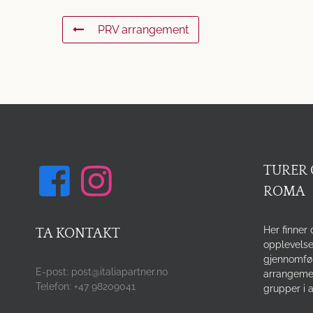
PRV arrangement
TURER 
ROMA
Her finner 
TA KONTAKT
opplevelse
gjennomfø
E-post: post@italiapartner.no
arrangemen
Telefon: +47 98209041
grupper i a