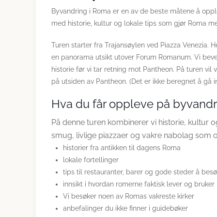
Byvandring i Roma er en av de beste måtene å opple
med historie, kultur og lokale tips som gjør Roma me
Turen starter fra Trajansøylen ved Piazza Venezia. H
en panorama utsikt utover Forum Romanum. Vi beveg
historie før vi tar retning mot Pantheon. På turen vi
på utsiden av Pantheon. (Det er ikke beregnet å gå i
Hva du får oppleve på byvand
På denne turen kombinerer vi historie, kultur
smug, livlige piazzaer og vakre nabolag som of
historier fra antikken til dagens Roma
lokale fortellinger
tips til restauranter, barer og gode steder å bes
innsikt i hvordan romerne faktisk lever og bruker
Vi besøker noen av Romas vakreste kirker
anbefalinger du ikke finner i guidebøker