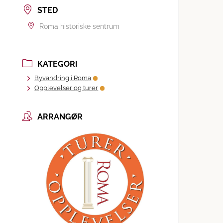
STED
Roma historiske sentrum
KATEGORI
Byvandring i Roma
Opplevelser og turer
ARRANGØR