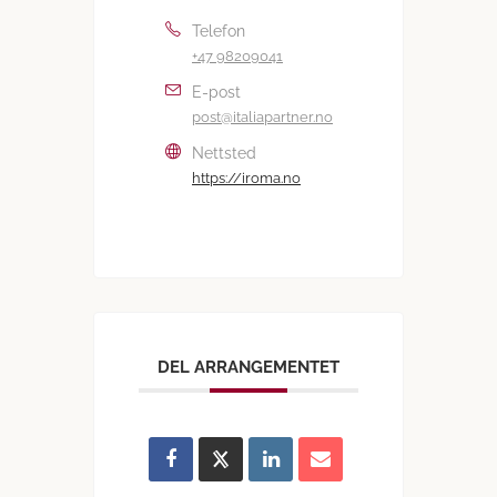
Telefon
+47 98209041
E-post
post@italiapartner.no
Nettsted
https://iroma.no
DEL ARRANGEMENTET