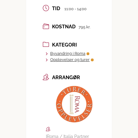
TID
11:00 - 14:00
KOSTNAD
795 kr.
KATEGORI
Byvandring i Roma
Opplevelser og turer
ARRANGØR
IRoma / Italia Partner