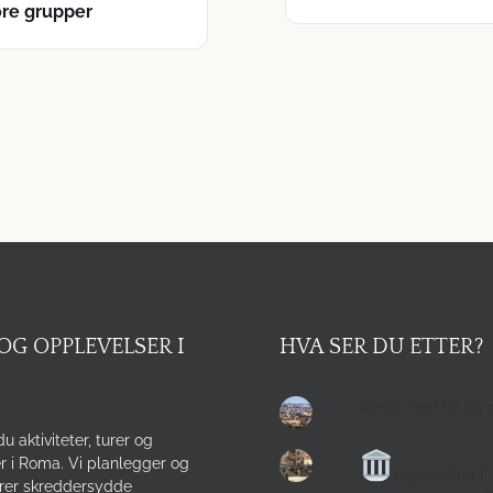
ore grupper
OG OPPLEVELSER I
HVA SER DU ETTER?
Roma med bil og 
du aktiviteter, turer og
r i Roma. Vi planlegger og
Byvandring i
rer skreddersydde