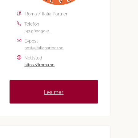
IRoma / Italia Partner
Telefon
+47 98209041
E-post
post@italiapartner.no
Nettsted
https://iroma.no
Les mer