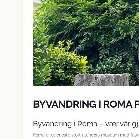
BYVANDRING I ROMA 
Byvandring i Roma – vær vår gj
Roma er et eneste stort utendørs museum med fasin