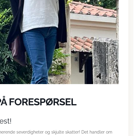
PÅ FORESPØRSEL
est!
erende severdigheter og skjulte skatter! Det handler om