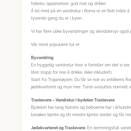
folkeliv, opplevelser, god mat og drikke.
Å bli med på en vandretur i Roma er en flott måte å 
tyvende gang du er i byen.
Vi har flere ulike byvandringer og skreddersyr også p
Vår mest populære tur er:
Byvandring
En hyggelig vandretur hvor vi forteller om det vi ser, 
liten stopp for noe å drikke. (ikke inkludert).
Start fra Trajansøylen. Du får se noe av antikkens R
jødekvarteret og mye mer. Turen avsluttes normalt 
Trastevere – Vandretur i bydelen Trastevere
Bydelen har lang historie og beboerne har i århundre
besøker kjente og litt mindre kjente steder og får m
Jødekvarteret og Trastevere.
En stemningsfull vandr