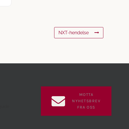
NXT-hendelse
MOTTA
NYHETSBREV
guide
FRA OSS