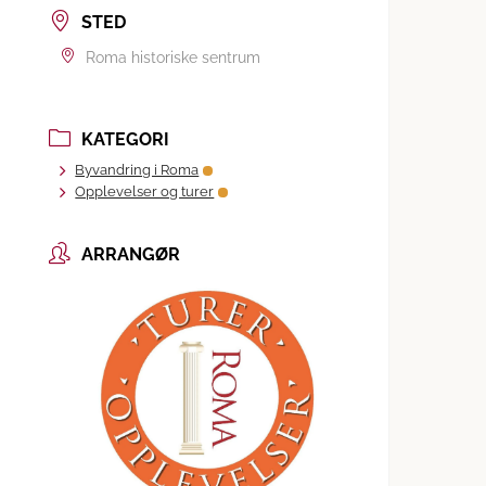
STED
Roma historiske sentrum
KATEGORI
Byvandring i Roma
Opplevelser og turer
ARRANGØR