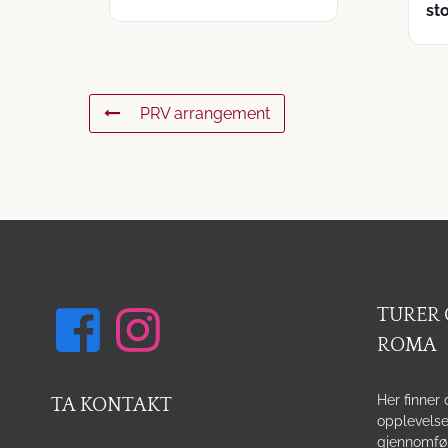
st
PRV arrangement
TURER 
ROMA
Her finner 
TA KONTAKT
opplevelse
gjennomfø