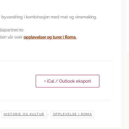
lby byvandring i kombinasjon med mat og vinsmaking.
liapartner.no
ikten vår over
opplevelser og turer i Roma
.
+ iCal / Outlook eksport
,
,
HISTORIE OG KULTUR
OPPLEVELSE I ROMA