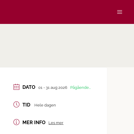
DATO
01 - 31 aug 2026
Pågående...
TID
Hele dagen
MER INFO
Les mer