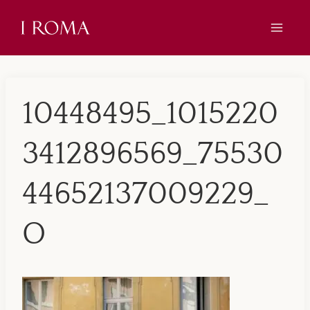
Skip
to
content
10448495_1015220
3412896569_75530
44652137009229_
O