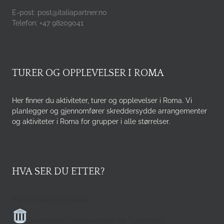
E-post: post@italiapartner.no
Telefon: +47 98209041
TURER OG OPPLEVELSER I ROMA
Her finner du aktiviteter, turer og opplevelser i Roma. Vi
planlegger og gjennomfører skreddersydde arrangementer
og aktiviteter i Roma for grupper i alle størrelser.
HVA SER DU ETTER?
Roma med bil og guide
Byvandring i Jødekvarteret og Trastevere