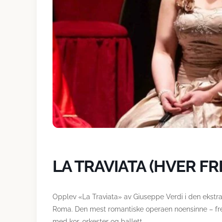
LA TRAVIATA (HVER F
Opplev «La Traviata» av Giuseppe Verdi i den ekstr
Roma. Den mest romantiske operaen noensinne – frem
med kor, orkester og ballett.