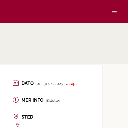
DATO
01 - 31 okt 2025
Utløpt!
MER INFO
Billetter
STED