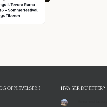
ngo il Tevere Roma
26 – Sommerfestival
ngs Tiberen
OG OPPLEVELSER I
HVA SER DU ETTER?
Roma med bil og 