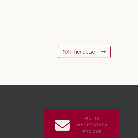
NXT-hendelse
MOTTA
NYHETSBREV
guide
FRA OSS