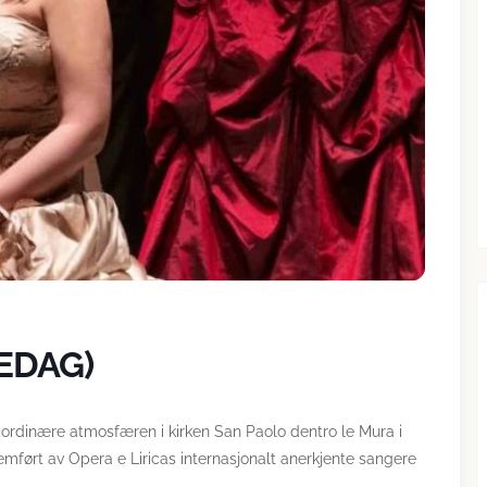
REDAG)
aordinære atmosfæren i kirken San Paolo dentro le Mura i
ført av Opera e Liricas internasjonalt anerkjente sangere