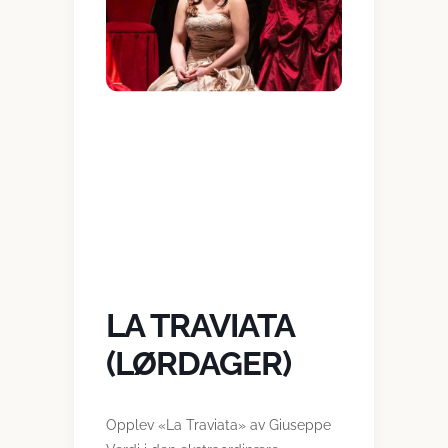
LA TRAVIATA
(LØRDAGER)
Opplev «La Traviata» av Giuseppe