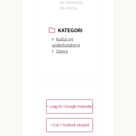
Via Nazionale
16a, Roma
KATEGORI
Kultur og
underholdning
Opera
+ Legg til i Google Kalender
+ iCal / Outlook eksport