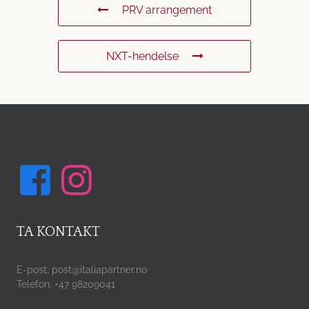
PRV arrangement
NXT-hendelse
TA KONTAKT
E-post: post@italiapartner.no
Telefon: +47 98209041