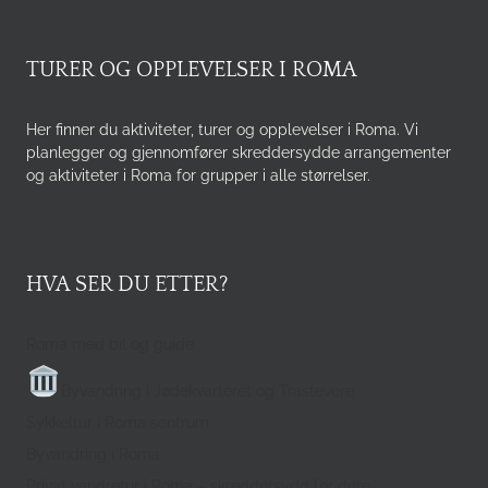
TURER OG OPPLEVELSER I ROMA
Her finner du aktiviteter, turer og opplevelser i Roma. Vi
planlegger og gjennomfører skreddersydde arrangementer
og aktiviteter i Roma for grupper i alle størrelser.
HVA SER DU ETTER?
Roma med bil og guide
Byvandring i Jødekvarteret og Trastevere
Sykkeltur i Roma sentrum
Byvandring i Roma
Privat vandretur i Roma – skreddersydd for dere