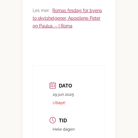
Les mer:
Romas fesdag for byens
to skytshelgener, Apostlene Peter
og Paulus. – I Roma
DATO
29 jun 2025
Utløpt!
TID
Hele dagen