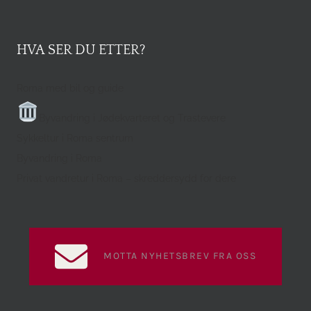
HVA SER DU ETTER?
Roma med bil og guide
Byvandring i Jødekvarteret og Trastevere
Sykkeltur i Roma sentrum
Byvandring i Roma
Privat vandretur i Roma – skreddersydd for dere
MOTTA NYHETSBREV FRA OSS