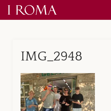
Skip
to
content
IMG_2948