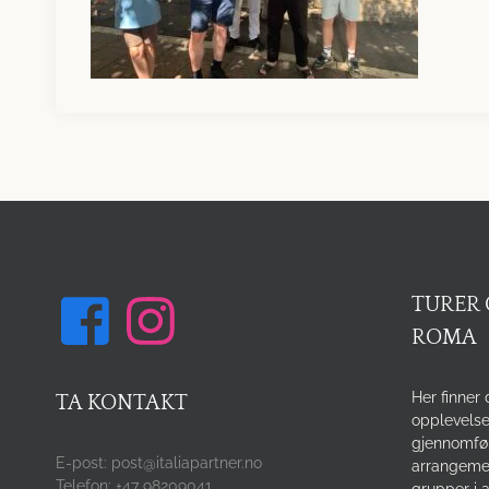
TURER 
ROMA
Her finner 
TA KONTAKT
opplevelse
gjennomfø
E-post: post@italiapartner.no
arrangemen
Telefon: +47 98209041