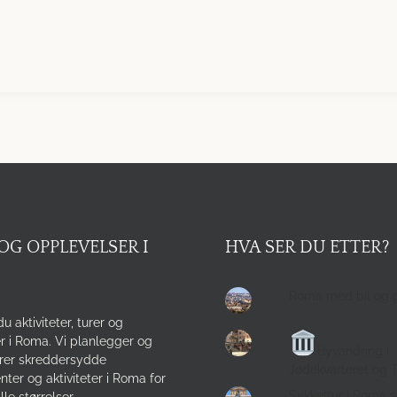
OG OPPLEVELSER I
HVA SER DU ETTER?
Roma med bil og 
du aktiviteter, turer og
r i Roma. Vi planlegger og
Byvandring i
rer skreddersydde
Jødekvarteret og 
ter og aktiviteter i Roma for
Sykkeltur i Roma 