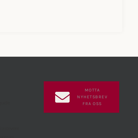
MOTTA
NYHETSBREV
guide
FRA OSS
Trastevere
sentrum