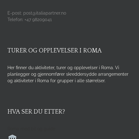
E-post: post@italiapartner.no
Telefon: +47 98209041
TURER OG OPPLEVELSER I ROMA
Her finner du aktiviteter, turer og opplevelser i Roma. Vi
planlegger og gjennomfører skreddersydde arrangementer
og aktiviteter i Roma for grupper i alle størrelser.
HVA SER DU ETTER?
Roma med bil og guide