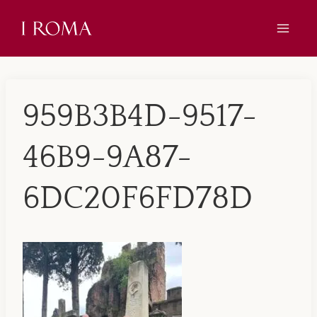
Skip
to
content
959B3B4D-9517-
46B9-9A87-
6DC20F6FD78D