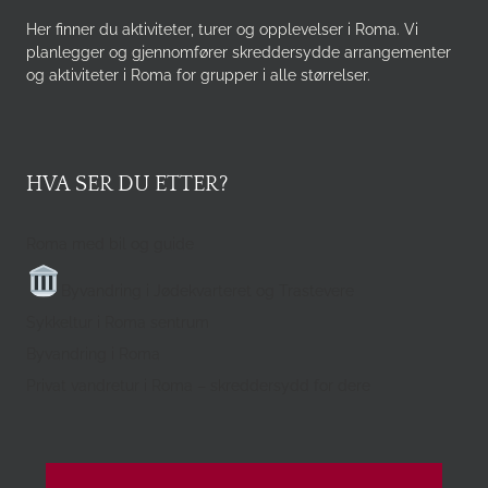
Her finner du aktiviteter, turer og opplevelser i Roma. Vi
planlegger og gjennomfører skreddersydde arrangementer
og aktiviteter i Roma for grupper i alle størrelser.
HVA SER DU ETTER?
Roma med bil og guide
Byvandring i Jødekvarteret og Trastevere
Sykkeltur i Roma sentrum
Byvandring i Roma
Privat vandretur i Roma – skreddersydd for dere