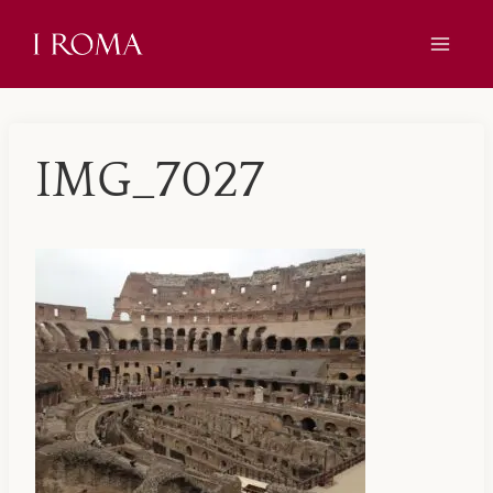
Skip
to
content
IMG_7027