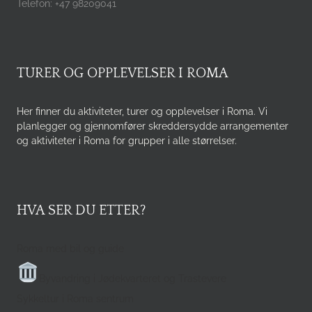
Telefon: +47 98209041
TURER OG OPPLEVELSER I ROMA
Her finner du aktiviteter, turer og opplevelser i Roma. Vi
planlegger og gjennomfører skreddersydde arrangementer
og aktiviteter i Roma for grupper i alle størrelser.
HVA SER DU ETTER?
Roma med bil og guide
Byvandring i Jødekvarteret og Trastevere
Sykkeltur i Roma sentrum