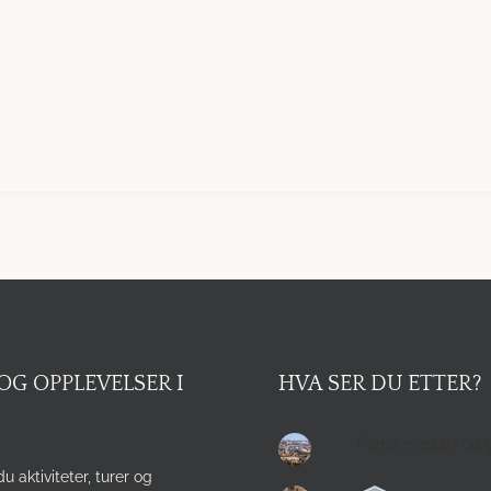
OG OPPLEVELSER I
HVA SER DU ETTER?
Roma med bil og 
du aktiviteter, turer og