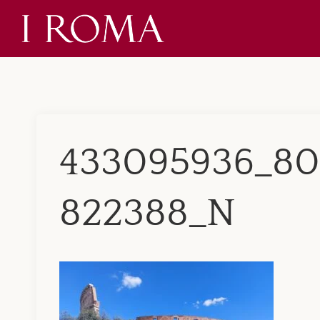
Skip
to
content
433095936_80
822388_N