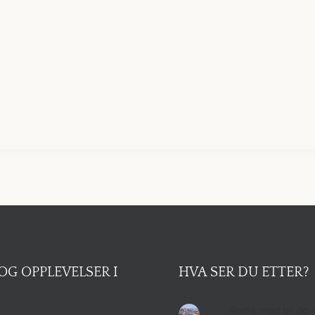
OG OPPLEVELSER I
HVA SER DU ETTER?
Roma med bil og 