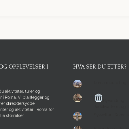
OG OPPLEVELSER I
HVA SER DU ETTER?
Roma med bil og 
du aktiviteter, turer og
r i Roma. Vi planlegger og
Byvandring i
rer skreddersydde
Jødekvarteret og 
ter og aktiviteter i Roma for
Sykkeltur i Roma 
lle størrelser.
Byvandring i Rom