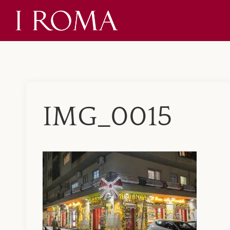
Skip
to
content
IMG_0015