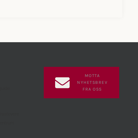
MOTTA
NYHETSBREV
guide
FRA OSS
Trastevere
sentrum
a