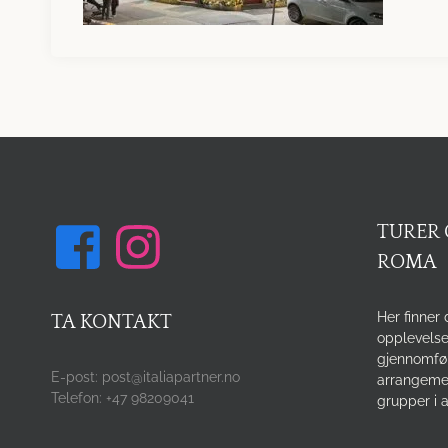
TURER 
ROMA
Her finner 
TA KONTAKT
opplevelse
gjennomfø
E-post: post@italiapartner.no
arrangemen
Telefon: +47 98209041
grupper i a