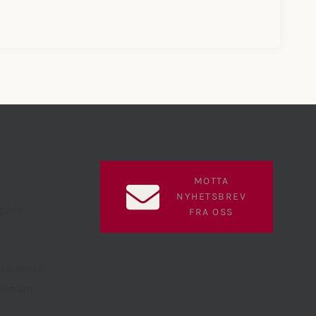
MOTTA
NYHETSBREV
guide
FRA OSS
Trastevere
sentrum