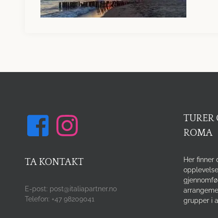
TURER 
ROMA
Her finner 
TA KONTAKT
opplevelse
gjennomfø
E-post: post@italiapartner.no
arrangemen
Telefon: +47 98209041
grupper i a