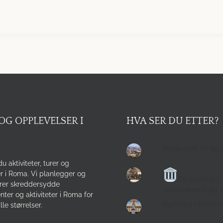
OG OPPLEVELSER I
HVA SER DU ETTER?
Roma med bil og 
du aktiviteter, turer og
r i Roma. Vi planlegger og
Byvandring i
rer skreddersydde
Jødekvarteret og 
ter og aktiviteter i Roma for
Sykkeltur i Roma 
lle størrelser.