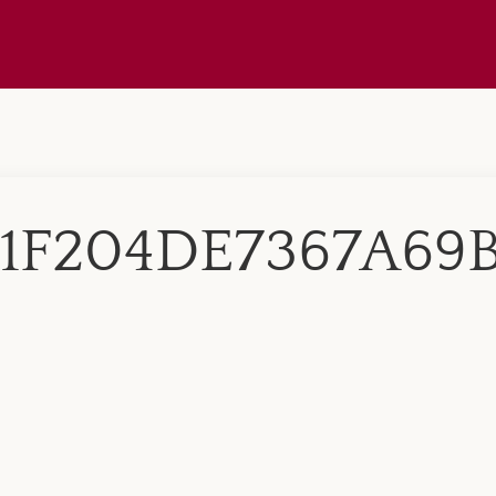
1F204DE7367A69