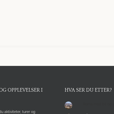
OG OPPLEVELSER I
HVA SER DU ETTER?
Roma med bil og 
du aktiviteter, turer og