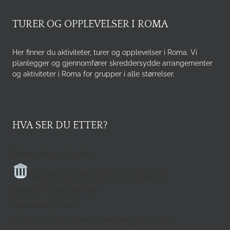
TURER OG OPPLEVELSER I ROMA
Her finner du aktiviteter, turer og opplevelser i Roma. Vi
planlegger og gjennomfører skreddersydde arrangementer
og aktiviteter i Roma for grupper i alle størrelser.
HVA SER DU ETTER?
Roma med bil og guide
Byvandring i Jødekvarteret og Trastevere
Sykkeltur i Roma sentrum
Byvandring i Roma
Privat vandretur i Roma – skreddersydd for dere