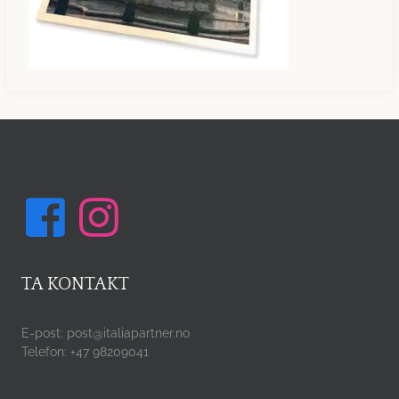
TA KONTAKT
E-post: post@italiapartner.no
Telefon: +47 98209041