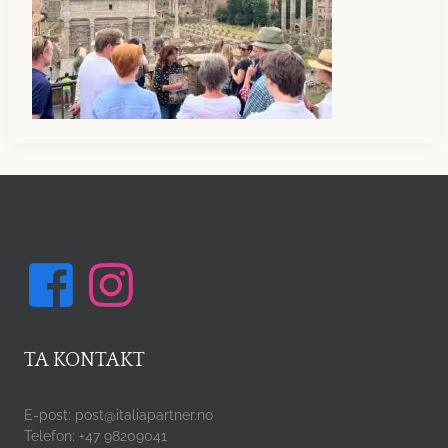
TA KONTAKT
E-post: post@italiapartner.no
Telefon: +47 98209041