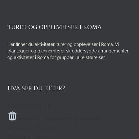
TURER OG OPPLEVELSER I ROMA
Her finner du aktiviteter, turer og opplevelser i Roma. Vi
planlegger og gjennomfører skreddersydde arrangementer
og aktiviteter i Roma for grupper i alle størrelser.
HVA SER DU ETTER?
Roma med bil og guide
Byvandring i Jødekvarteret og Trastevere
Sykkeltur i Roma sentrum
Byvandring i Roma