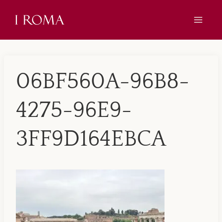
Skip
to
content
06BF560A-96B8-
4275-96E9-
3FF9D164EBCA