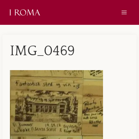
Skip
to
content
IMG_0469