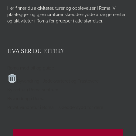
Her finner du aktiviteter, turer og opplevelser i Roma. Vi
planlegger og gjennomfører skreddersydde arrangementer
og aktiviteter i Roma for grupper i alle størrelser.
HVA SER DU ETTER?
Roma med bil og guide
Byvandring i Jødekvarteret og Trastevere
Sykkeltur i Roma sentrum
Byvandring i Roma
Privat vandretur i Roma – skreddersydd for dere