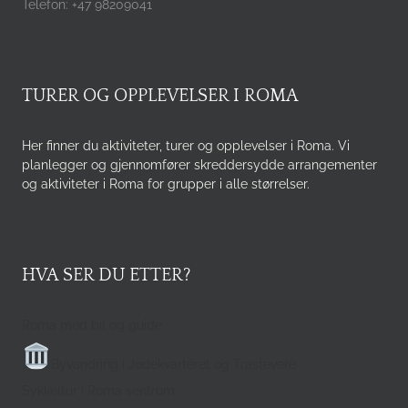
Telefon: +47 98209041
TURER OG OPPLEVELSER I ROMA
Her finner du aktiviteter, turer og opplevelser i Roma. Vi
planlegger og gjennomfører skreddersydde arrangementer
og aktiviteter i Roma for grupper i alle størrelser.
HVA SER DU ETTER?
Roma med bil og guide
Byvandring i Jødekvarteret og Trastevere
Sykkeltur i Roma sentrum