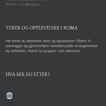
Telefon: +47 98209041
TURER OG OPPLEVELSER I ROMA
Her finner du aktiviteter, turer og opplevelser i Roma. Vi
planlegger og gjennomfører skreddersydde arrangementer
og aktiviteter i Roma for grupper i alle størrelser.
HVA SER DU ETTER?
Roma med bil og guide
Byvandring i Jødekvarteret og Trastevere
Sykkeltur i Roma sentrum