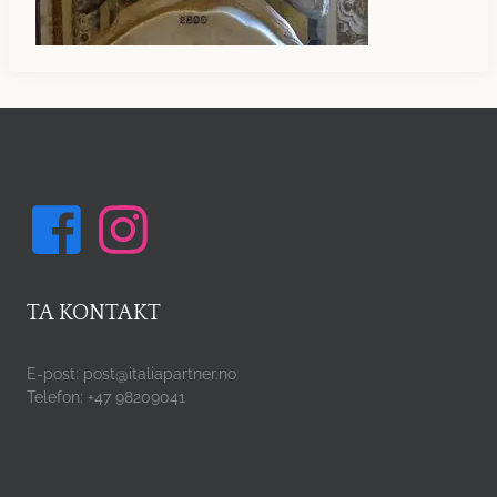
TA KONTAKT
E-post: post@italiapartner.no
Telefon: +47 98209041