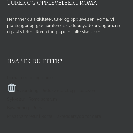
TURER OG OPPLEVELSER I ROMA
Her finner du aktiviteter, turer og opplevelser i Roma. Vi
planlegger og gjennomfører skreddersydde arrangementer
og aktiviteter i Roma for grupper i alle størrelser.
HVA SER DU ETTER?
Roma med bil og guide
Byvandring i Jødekvarteret og Trastevere
Sykkeltur i Roma sentrum
Byvandring i Roma
Privat vandretur i Roma – skreddersydd for dere