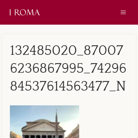
Skip
to
content
132485020_87007
6236867995_74296
84537614563477_N