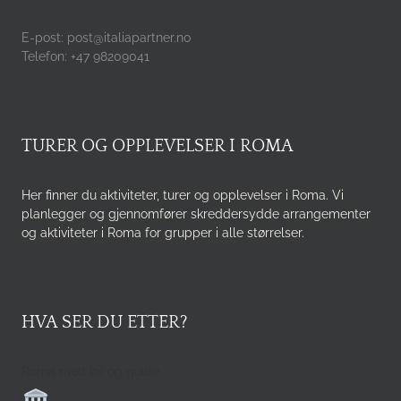
E-post: post@italiapartner.no
Telefon: +47 98209041
TURER OG OPPLEVELSER I ROMA
Her finner du aktiviteter, turer og opplevelser i Roma. Vi
planlegger og gjennomfører skreddersydde arrangementer
og aktiviteter i Roma for grupper i alle størrelser.
HVA SER DU ETTER?
Roma med bil og guide