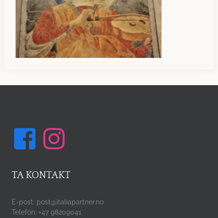
TA KONTAKT
E-post: post@italiapartner.no
Telefon: +47 98209041