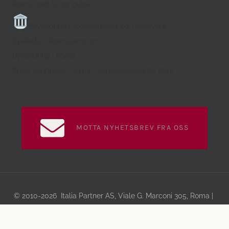
Roma med bil og guide
Byvandring i Jødekvarteret og Trastevere
Sykkeltur i Roma sentrum
Byvandring i Roma
Privat vandretur i Roma – skreddersydd for dere
MOTTA NYHETSBREV FRA OSS
© 2010-2026 Italia Partner AS, Viale G. Marconi 305, Roma |
Ta kontakt