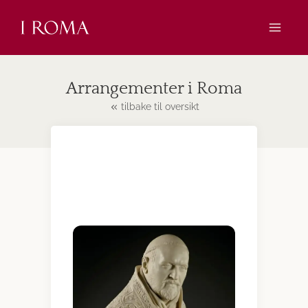
Skip
to
content
Arrangementer i Roma
tilbake til oversikt