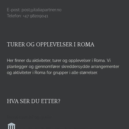
E-post: post@italiapartner.no
Telefon: +47 98209041
TURER OG OPPLEVELSER I ROMA
Her finner du aktiviteter, turer og opplevelser i Roma. Vi
planlegger og gjennomfører skreddersydde arrangementer
og aktiviteter i Roma for grupper i alle størrelser.
HVA SER DU ETTER?
Roma med bil og guide