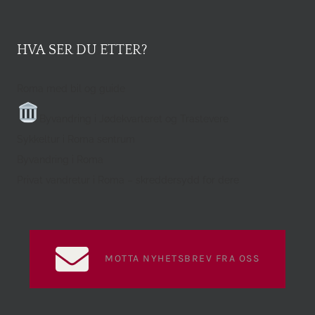
HVA SER DU ETTER?
Roma med bil og guide
Byvandring i Jødekvarteret og Trastevere
Sykkeltur i Roma sentrum
Byvandring i Roma
Privat vandretur i Roma – skreddersydd for dere
MOTTA NYHETSBREV FRA OSS