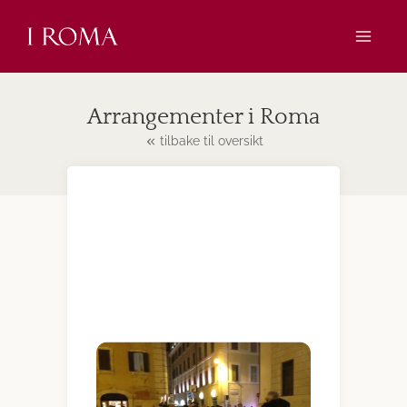
Skip
to
content
Arrangementer i Roma
tilbake til oversikt