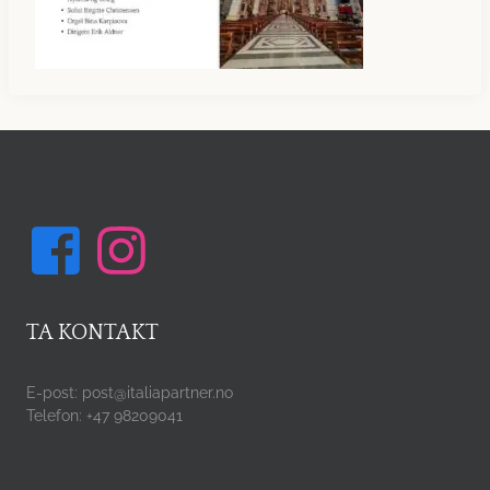
TA KONTAKT
E-post: post@italiapartner.no
Telefon: +47 98209041