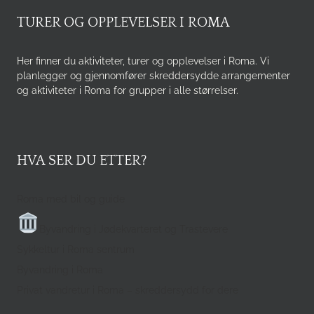
TURER OG OPPLEVELSER I ROMA
Her finner du aktiviteter, turer og opplevelser i Roma. Vi
planlegger og gjennomfører skreddersydde arrangementer
og aktiviteter i Roma for grupper i alle størrelser.
HVA SER DU ETTER?
Roma med bil og guide
Byvandring i Jødekvarteret og Trastevere
Sykkeltur i Roma sentrum
Byvandring i Roma
Privat vandretur i Roma – skreddersydd for dere