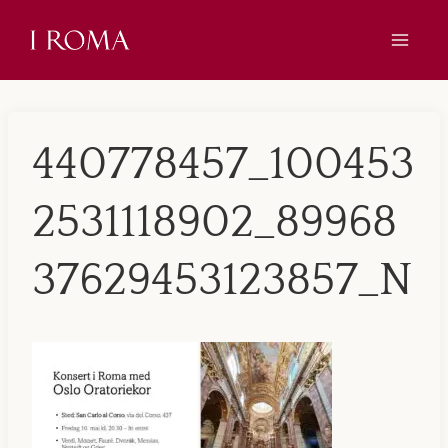
Skip
to
content
440778457_100453
2531118902_89968
37629453123857_N