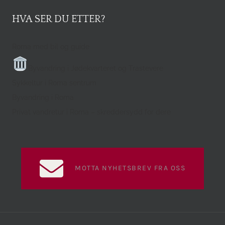
HVA SER DU ETTER?
Roma med bil og guide
Byvandring i Jødekvarteret og Trastevere
Sykkeltur i Roma sentrum
Byvandring i Roma
Privat vandretur i Roma – skreddersydd for dere
MOTTA NYHETSBREV FRA OSS