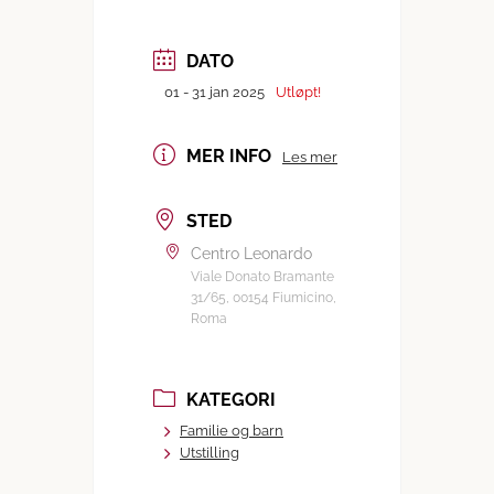
DATO
01 - 31 jan 2025
Utløpt!
MER INFO
Les mer
STED
Centro Leonardo
Viale Donato Bramante
31/65, 00154 Fiumicino,
Roma
KATEGORI
Familie og barn
Utstilling