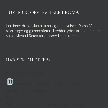
TURER OG OPPLEVELSER I ROMA
Her finner du aktiviteter, turer og opplevelser i Roma. Vi
planlegger og gjennomfører skreddersydde arrangementer
og aktiviteter i Roma for grupper i alle størrelser.
HVA SER DU ETTER?
Roma med bil og guide
Byvandring i Jødekvarteret og Trastevere
Sykkeltur i Roma sentrum
Byvandring i Roma
Privat vandretur i Roma – skreddersydd for dere