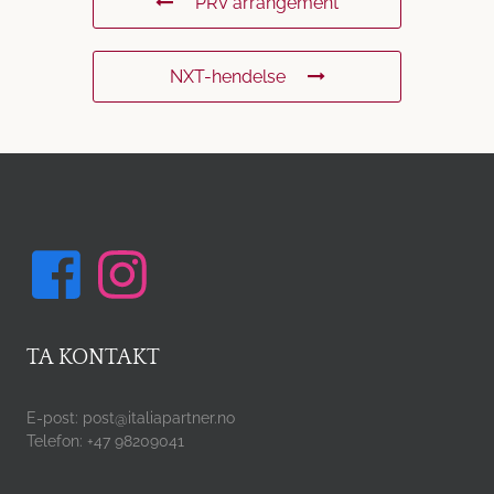
PRV arrangement
NXT-hendelse
TA KONTAKT
E-post: post@italiapartner.no
Telefon: +47 98209041