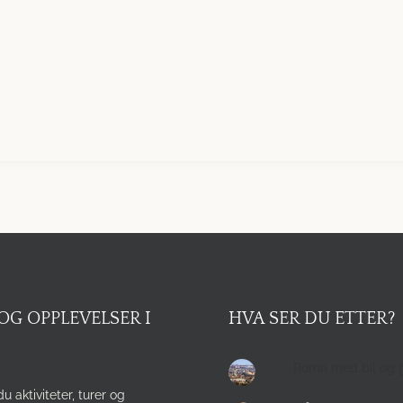
OG OPPLEVELSER I
HVA SER DU ETTER?
Roma med bil og 
du aktiviteter, turer og