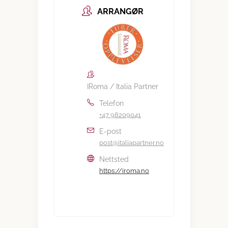
ARRANGØR
IRoma / Italia Partner
Telefon
+47 98209041
E-post
post@italiapartner.no
Nettsted
https://iroma.no