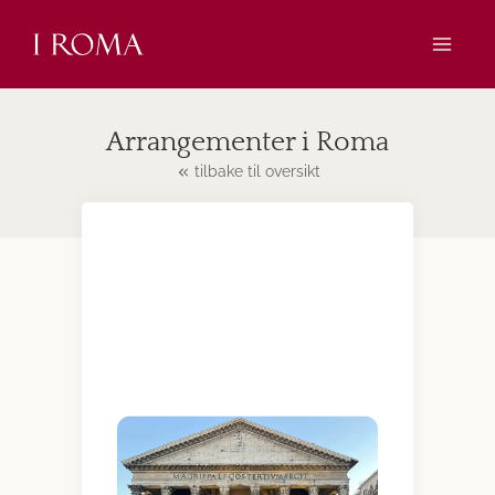
Skip
to
content
Arrangementer i Roma
tilbake til oversikt