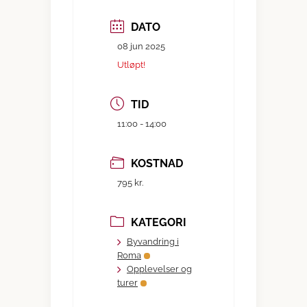
DATO
08 jun 2025
Utløpt!
TID
11:00 - 14:00
KOSTNAD
795 kr.
KATEGORI
Byvandring i
Roma
Opplevelser og
turer