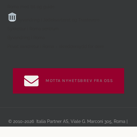
Roma med bil og guide
Byvandring i Jødekvarteret og Trastevere
Sykkeltur i Roma sentrum
Byvandring i Roma
Privat vandretur i Roma – skreddersydd for dere
MOTTA NYHETSBREV FRA OSS
© 2010-2026 Italia Partner AS, Viale G. Marconi 305, Roma |
Ta kontakt