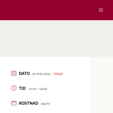
DATO
22 mai 2025
Utløpt!
TID
11:00 - 14:00
KOSTNAD
795 kr.