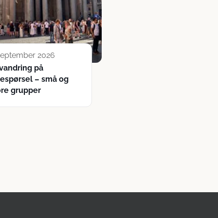
 september 2026
vandring på
respørsel – små og
ore grupper