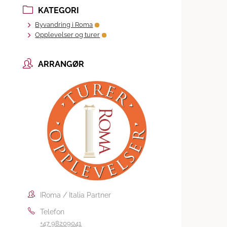
KATEGORI
Byvandring i Roma
Opplevelser og turer
ARRANGØR
IRoma / Italia Partner
Telefon
+47 98209041