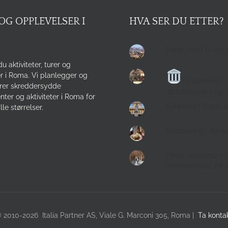
OG OPPLEVELSER I
HVA SER DU ETTER?
Roma med bil og 
du aktiviteter, turer og
r i Roma. Vi planlegger og
Byvandring i
rer skreddersydde
Jødekvarteret og 
ter og aktiviteter i Roma for
Sykkeltur i Roma 
lle størrelser.
Byvandring i Rom
Privat vandretur i
skreddersydd for 
 2010-2026 Italia Partner AS, Viale G. Marconi 305, Roma |
Ta konta