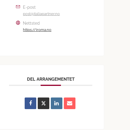
E-post
post@italiapartner.no
Nettsted
https://iroma.no
DEL ARRANGEMENTET