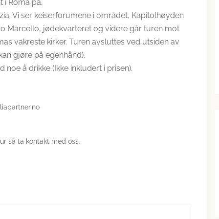
t i Roma på.
zia. Vi ser keiserforumene i området, Kapitolhøyden
o Marcello, jødekvarteret og videre går turen mot
as vakreste kirker. Turen avsluttes ved utsiden av
 kan gjøre på egenhånd).
d noe å drikke (Ikke inkludert i prisen).
liapartner.no
ur så ta kontakt med oss.