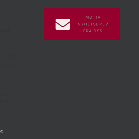
MOTTA
NYHETSBREV
guide
FRA OSS
Trastevere
sentrum
a
 Roma –
dere
kt