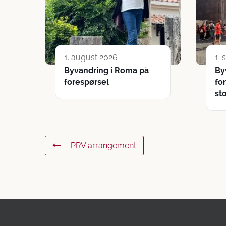
1. august 2026
1.
Byvandring i Roma på
By
forespørsel
fo
st
PRV arrangement