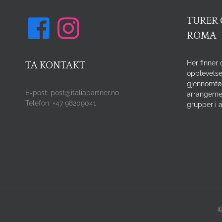
TURER 
ROMA
Her finner 
TA KONTAKT
opplevelse
gjennomfø
E-post: post@italiapartner.no
arrangemen
Telefon: +47 98209041
grupper i a
©