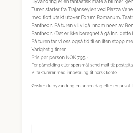
Byvandring er en fantastisk måte å bli mer kjen
Turen starter fra Trajansøylen ved Piazza Vene
med flott utsikt utover Forum Romanum, Teatr
Pantheon. På turen vil vi gå innom noen av Rom
Pantheon. (Det er ikke beregnet å gå inn, dette
På turen tar vi oss også tid til en liten stopp me
Varighet 3 timer
Pris per person NOK 795,-
For påmelding eller spørsmål send mail til: post@ita
Vi fakturerer med innbetaling til norsk konto.
Ønsker du byvandring en annen dag eller en privat t