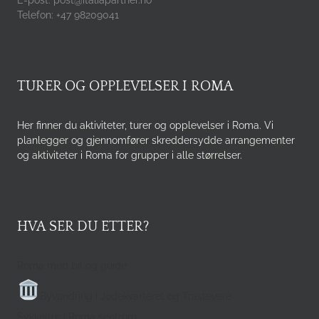
E-post: post@italiapartner.no
Telefon: +47 98209041
TURER OG OPPLEVELSER I ROMA
Her finner du aktiviteter, turer og opplevelser i Roma. Vi
planlegger og gjennomfører skreddersydde arrangementer
og aktiviteter i Roma for grupper i alle størrelser.
HVA SER DU ETTER?
Roma med bil og guide
Byvandring i Jødekvarteret og Trastevere
Sykkeltur i Roma sentrum