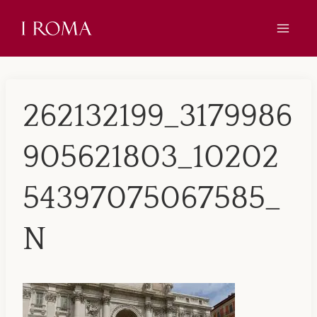
Skip
to
content
262132199_3179986
905621803_10202
54397075067585_
N