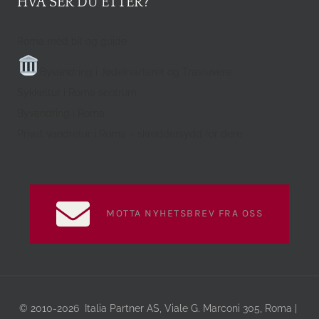
HVA SER DU ETTER?
Roma med bil og guide
Byvandring i Jødekvarteret og Trastevere
Sykkeltur i Roma sentrum
Byvandring i Roma
Privat vandretur i Roma – skreddersydd for dere
MOTTA NYHETSBREV FRA OSS
© 2010-2026 Italia Partner AS, Viale G. Marconi 305, Roma |