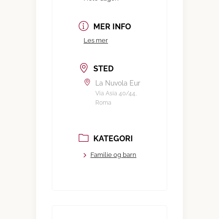
MER INFO
Les mer
STED
La Nuvola Eur
Via Asia 40/44,
Roma
KATEGORI
Familie og barn