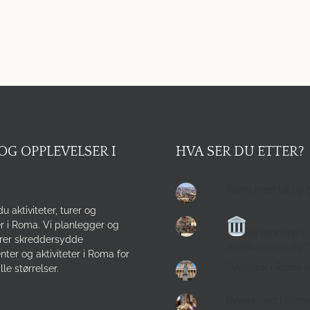
OG OPPLEVELSER I
HVA SER DU ETTER?
Roma med bil og 
du aktiviteter, turer og
r i Roma. Vi planlegger og
Byvandring i
rer skreddersydde
Jødekvarteret og 
ter og aktiviteter i Roma for
Sykkeltur i Roma 
lle størrelser.
Byvandring i Rom