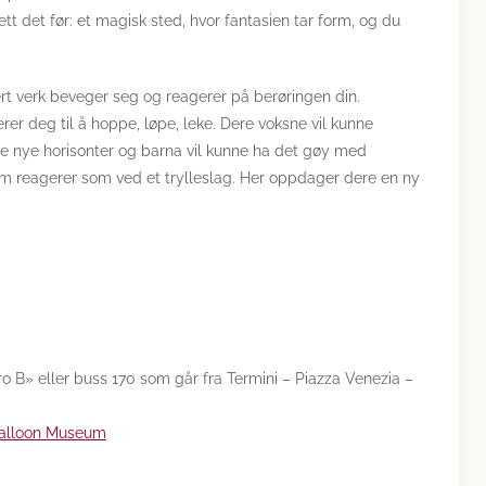
sett det før: et magisk sted, hvor fantasien tar form, og du
ert verk beveger seg og reagerer på berøringen din.
rer deg til å hoppe, løpe, leke. Dere voksne vil kunne
pe nye
horisonter og barna vil kunne ha det gøy med
som reagerer som ved et trylleslag. Her oppdager dere en ny
B» eller buss 170 som går fra Termini – Piazza Venezia –
Balloon Museum