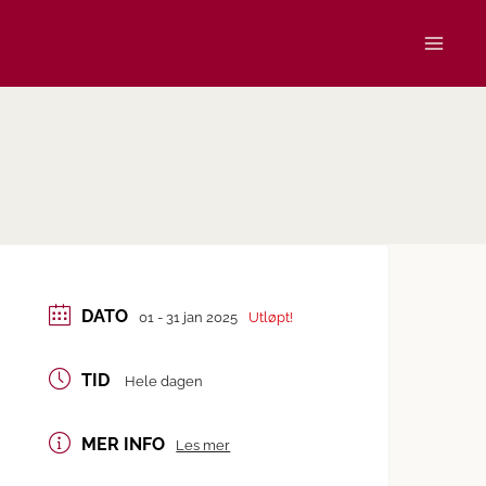
DATO
01 - 31 jan 2025
Utløpt!
TID
Hele dagen
MER INFO
Les mer