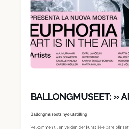
BALLONGMUSEET: » ART
Ballongmuseets nye utstilling
Velkommen til en verden der kunst ikke bare blir set