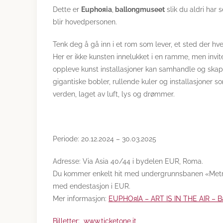
Dette er
Euphoяia
,
ballongmuseet
slik du aldri har 
blir hovedpersonen.
Tenk deg å gå inn i et rom som lever, et sted der hv
Her er ikke kunsten innelukket i en ramme, men invite
oppleve kunst installasjoner kan samhandle og ska
gigantiske bobler, rullende kuler og installasjoner 
verden, laget av luft, lys og drømmer.
Periode: 20.12.2024 – 30.03.2025
Adresse: Via Asia 40/44 i bydelen EUR, Roma.
Du kommer enkelt hit med undergrunnsbanen «Metro 
med endestasjon i EUR.
Mer informasjon:
EUPHOяIA – ART IS IN THE AIR – 
Billetter: www.ticketone.it