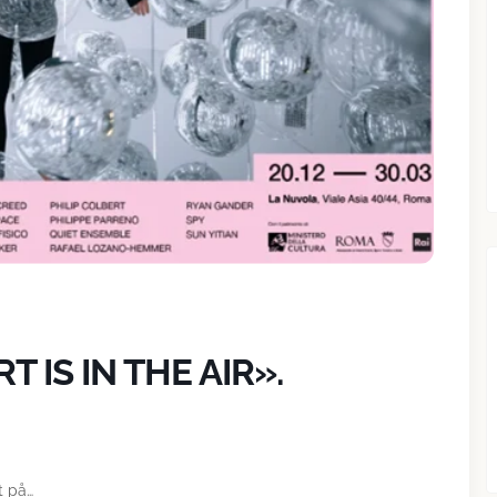
 IS IN THE AIR».
t på…