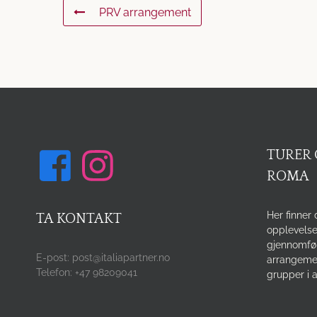
PRV arrangement
TURER 
ROMA
Her finner 
TA KONTAKT
opplevelse
gjennomfø
E-post: post@italiapartner.no
arrangemen
Telefon: +47 98209041
grupper i a