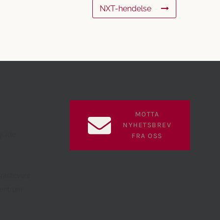
NXT-hendelse
MOTTA
NYHETSBREV
guide
FRA OSS
Trastevere
sentrum
a