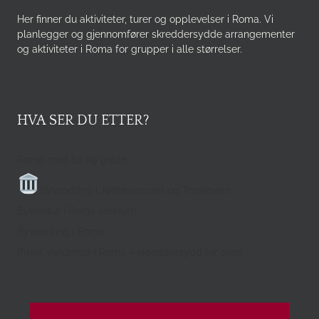
Her finner du aktiviteter, turer og opplevelser i Roma. Vi
planlegger og gjennomfører skreddersydde arrangementer
og aktiviteter i Roma for grupper i alle størrelser.
HVA SER DU ETTER?
Roma med bil og guide
Byvandring i Jødekvarteret og Trastevere
Sykkeltur i Roma sentrum
Byvandring i Roma
Privat vandretur i Roma – skreddersydd for dere