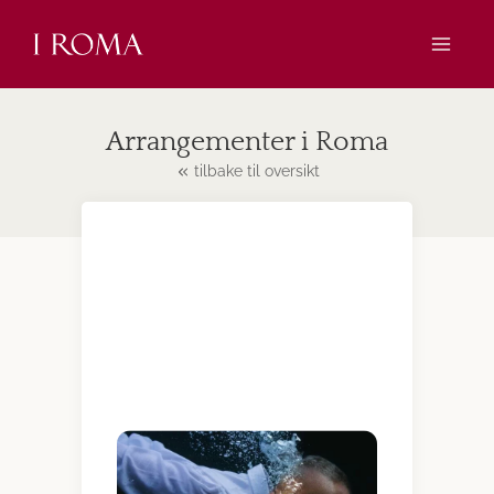
Skip
to
content
Arrangementer i Roma
tilbake til oversikt